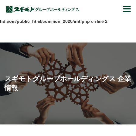
Warning
: Undefined array key "HTTPS" in
スギモトグループ
/home/sugimoto2015/oniku-sugimoto-
hd.com/public_html/common_2020/init.php
on line
2
スギモトグループホールディングス 企業
情報