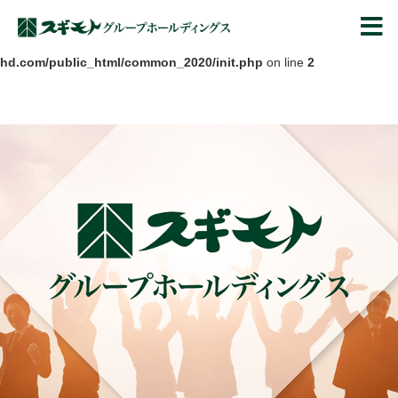
Warning
: Undefined array key "HTTPS" in
スギモトグループ
/home/sugimoto2015/oniku-sugimoto-
hd.com/public_html/common_2020/init.php
on line
2